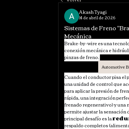
Akash Tyagi
14 de abril de 2026
Sistemas de Freno "Bra
Mecánica
Brake-by-wire es una tecnolo
conexión mecánica e hidráulica
pinzas de freno. 
Automotive 
Cuando el conductor pisa el p
una unidad de control que ac
para aplicar la presión de fr
rápida, una integración perfe
frenado regenerativo) y una 
permite ajustar la sensación 
principal desafío es la 
redu
respaldo completos (alimenta