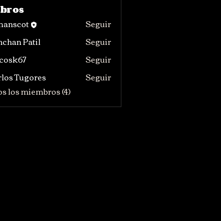
bros
manscot
Seguir
chan Patil
Seguir
ycosk67
Seguir
67
los Tugores
Seguir
os los miembros (4)