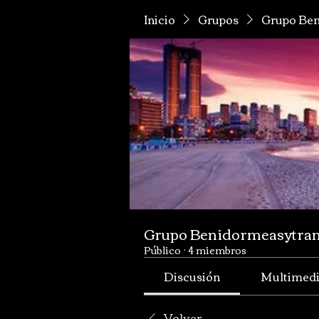
Inicio
Grupos
Grupo Ben
Grupo Benidormeasytran
Público
·
4 miembros
Discusión
Multimed
Volver