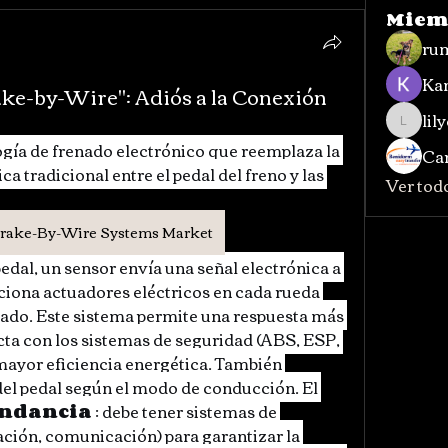
Miem
ru
Kan
ke-by-Wire": Adiós a la Conexión
lil
lilycosk
gía de frenado electrónico que reemplaza la 
Car
 tradicional entre el pedal del freno y las 
Ver tod
Brake-By-Wire Systems Market
edal, un sensor envía una señal electrónica a 
ciona actuadores eléctricos en cada rueda 
enado. Este sistema permite una respuesta más 
cta con los sistemas de seguridad (ABS, ESP, 
mayor eficiencia energética. También 
del pedal según el modo de conducción. El 
ndancia
 : debe tener sistemas de 
ción, comunicación) para garantizar la 