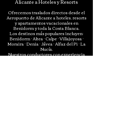
Alicante a Hoteles y Resorts
Ofrecemos traslados directos desde el
Aeropuerto de Alicante a hoteles, resorts
y apartamentos vacacionales en
Benidorm y toda la Costa Blanca.
Los destinos más populares incluyen:
Benidorm · Altea · Calpe · Villajoyosa ·
Moraira · Denia · Jávea · Alfaz del Pi · La
Nucía.
Nuestros conductores con experiencia
conocen perfectamente la zona y
ofrecen un transporte rápido y eficiente
hasta su alojamiento.
Contacto
INFORMACION PARA EL CLIENTE